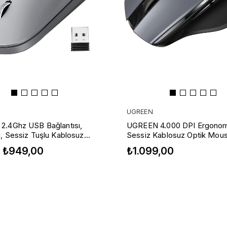
UGREEN
.4Ghz USB Bağlantısı,
UGREEN 4.000 DPI Ergonom
, Sessiz Tuşlu Kablosuz
Sessiz Kablosuz Optik Mous
use, Gri, 90373
90545
₺949,00
₺1.099,00