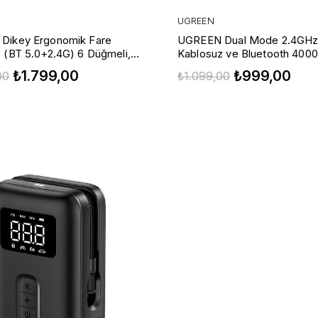
UGREEN
Dikey Ergonomik Fare
UGREEN Dual Mode 2.4GH
 (BT 5.0+2.4G) 6 Düğmeli,
Kablosuz ve Bluetooth 400
00/2000/4000 DPI Mouse,
Sessiz Optik Mouse, 90855
₺1.799,00
₺999,00
00
₺1.099,00
45759