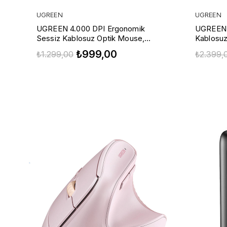
UGREEN
UGREEN
UGREEN 4.000 DPI Ergonomik
UGREEN 
Sessiz Kablosuz Optik Mouse,
Kablosuz
Kırmızı, 25752
1000/16
₺999,00
₺1.299,00
₺2.399,
Beyaz, 