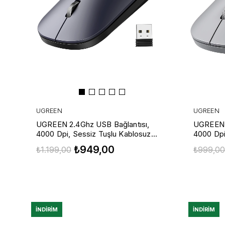
UGREEN
UGREEN
UGREEN 2.4Ghz USB Bağlantısı,
UGREEN 2
4000 Dpi, Sessiz Tuşlu Kablosuz
4000 Dpi
Optik Mouse, Siyah, 90372
Optik Mo
₺949,00
₺1.199,00
₺999,00
İNDIRIM
İNDIRIM