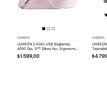
UGREEN
UGREEN
UGREEN 2.4Ghz USB Bağlantısı,
UGREEN L
4000 Dpi, 57° Dikey Açı, Ergonomik
Taşınabi
Dikey Kablosuz Gelişmiş Mouse,
₺1.599,00
₺4.79
Pembe, 55917