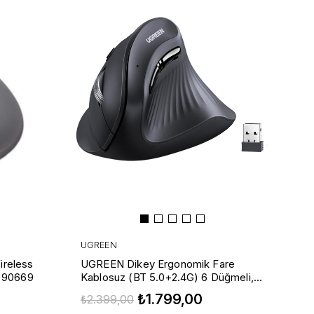
UGREEN
reless
UGREEN Dikey Ergonomik Fare
, 90669
Kablosuz (BT 5.0+2.4G) 6 Düğmeli,
1000/1600/2000/4000 DPI Mouse,
₺1.799,00
₺2.399,00
Siyah, 25444