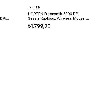
UGREEN
z
UGREEN Ergonomik 5000 DPI
0DPI
Sessiz Kablosuz Wireless Mouse,
Siyah , 45792
₺1.799,00