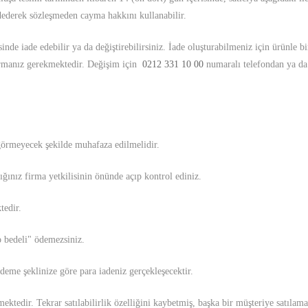
dederek sözleşmeden cayma hakkını kullanabilir.
e iade edebilir ya da değiştirebilirsiniz. İade oluşturabilmeniz için ürünle bir
urmanız gerekmektedir. Değişim için
0212 331 10 00
numaralı telefondan ya d
 görmeyecek şekilde muhafaza edilmelidir.
ğınız firma yetkilisinin önünde açıp kontrol ediniz.
tedir.
o bedeli" ödemezsiniz.
 ödeme şeklinize göre para iadeniz gerçekleşecektir.
kmektedir. Tekrar satılabilirlik özelliğini kaybetmiş, başka bir müşteriye satı