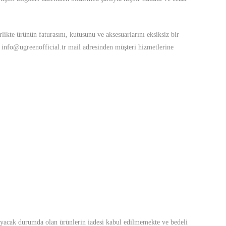
likte ürünün faturasını, kutusunu ve aksesuarlarını eksiksiz bir
a
info@ugreenofficial.tr
mail adresinden müşteri hizmetlerine
lamayacak durumda olan ürünlerin iadesi kabul edilmemekte ve bedeli