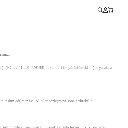
rsınız.
eliği (RG:27.11.2014/29188) hükümleri ile yürürlükteki diğer yasalara
n teslim edilmez ise, Alıcılar sözleşmeyi sona erdirebilir.
etişim bilgileri üzerinden bildirmek şartıyla hiçbir hukuki ve cezai