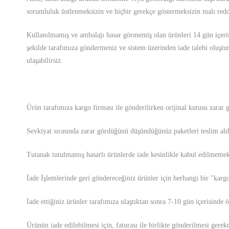
sorumluluk üstlenmeksizin ve hiçbir gerekçe göstermeksizin malı red
Kullanılmamış ve ambalajı hasar görmemiş olan ürünleri 14 gün içerisind
şekilde tarafımıza göndermeniz ve sistem üzerinden iade talebi oluşt
ulaşabilirsiz.
Ürün tarafımıza kargo firması ile gönderilirken orijinal kutusu zarar
Sevkiyat sırasında zarar gördüğünü düşündüğünüz paketleri teslim aldı
Tutanak tutulmamış hasarlı ürünlerde iade kesinlikle kabul edilmemek
İade İşlemlerinde geri göndereceğiniz ürünler için herhangi bir "karg
İade ettiğiniz ürünler tarafımıza ulaştıktan sonra 7-10 gün içerisinde
Ürünün iade edilebilmesi için, faturası ile birlikte gönderilmesi gere