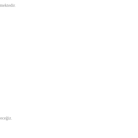
mektedir.
receğiz.