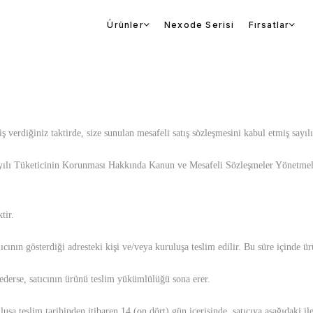
Ürünler
Nexode Serisi
Fırsatlar
verdiğiniz taktirde, size sunulan mesafeli satış sözleşmesini kabul etmiş sayılı
502 sayılı Tüketicinin Korunması Hakkında Kanun ve Mesafeli Sözleşmeler Yönetm
tir.
cının gösterdiği adresteki kişi ve/veya kuruluşa teslim edilir. Bu süre içinde ürü
 ederse, satıcının ürünü teslim yükümlülüğü sona erer.
luşa teslim tarihinden itibaren 14 (on dört) gün içerisinde, satıcıya aşağıdaki il