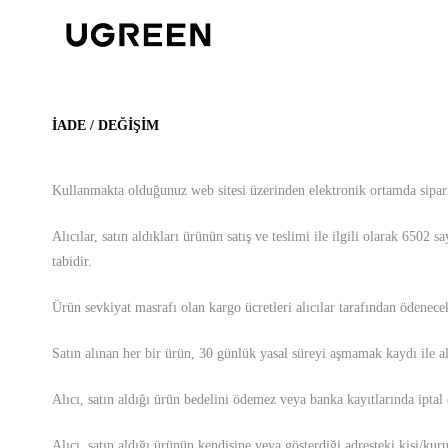
İADE / DEĞİŞİM
Kullanmakta olduğunuz web sitesi üzerinden elektronik ortamda sipariş 
Alıcılar, satın aldıkları ürünün satış ve teslimi ile ilgili olarak 6
tabidir.
Ürün sevkiyat masrafı olan kargo ücretleri alıcılar tarafından ödenecek
Satın alınan her bir ürün, 30 günlük yasal süreyi aşmamak kaydı ile alı
Alıcı, satın aldığı ürün bedelini ödemez veya banka kayıtlarında iptal
Alıcı, satın aldığı ürünün kendisine veya gösterdiği adresteki kişi/kuru