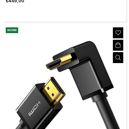
₺449,00
İNDIRIM