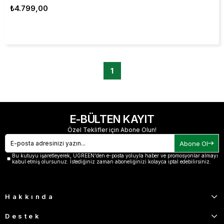
₺4.799,00
1
E-BÜLTEN KAYIT
Özel Teklifler için Abone Olun!
Abone Ol
Bu kutuyu işaretleyerek, UGREEN'den e-posta yoluyla haber ve promosyonlar almayı
kabul etmiş olursunuz. İstediğiniz zaman aboneliğinizi kolayca iptal edebilirsiniz.
Hakkında
Destek