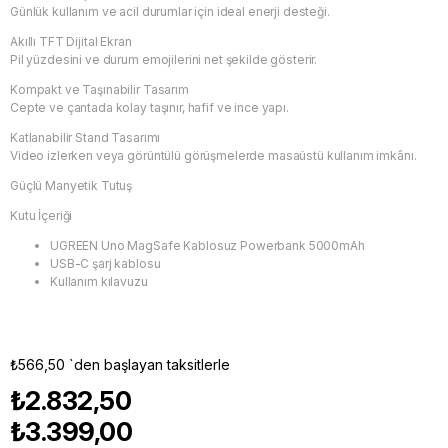
Günlük kullanım ve acil durumlar için ideal enerji desteği.
Akıllı TFT Dijital Ekran
Pil yüzdesini ve durum emojilerini net şekilde gösterir.
Kompakt ve Taşınabilir Tasarım
Cepte ve çantada kolay taşınır, hafif ve ince yapı.
Katlanabilir Stand Tasarımı
Video izlerken veya görüntülü görüşmelerde masaüstü kullanım imkânı.
Güçlü Manyetik Tutuş
Kutu İçeriği
UGREEN Uno MagSafe Kablosuz Powerbank 5000mAh
USB-C şarj kablosu
Kullanım kılavuzu
₺566,50
`den başlayan taksitlerle
₺2.832,50
₺3.399,00