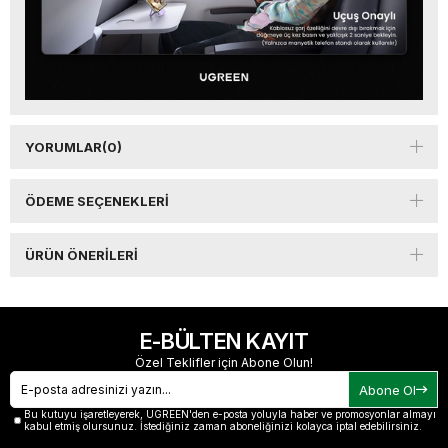
YORUMLAR
(0)
ÖDEME SEÇENEKLERI
ÜRÜN ÖNERILERI
E-BÜLTEN KAYIT
Özel Teklifler için Abone Olun!
Abone Ol
Bu kutuyu işaretleyerek, UGREEN'den e-posta yoluyla haber ve promosyonlar almayı
kabul etmiş olursunuz. İstediğiniz zaman aboneliğinizi kolayca iptal edebilirsiniz.