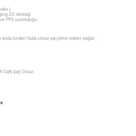
maks.)
ing 2.0 desteği
 ve PPS uyumluluğu
ı anda birden fazla cihazı şarj etme imkânı sağlar:
GaN Şarj Cihazı
le