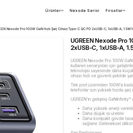
Ürünler
Nexode Serisi
Fırsatlar
EN Nexode Pro 100W GaN Hızlı Şarj Cihazı Type-C QC PD 2xUSB-C, 1xUSB-A, 1.5M 10
UGREEN Nexode Pro 10
2xUSB-C, 1xUSB-A, 1.5
UGREEN Nexode Pro 100W GaN Hız
kullanım senaryoları için geliştir
teknolojisi sayesinde daha küçü
cihazı hızlı ve güvenli şekilde şar
Tek port üzerinden 100W’a kadar ç
telefonlar için yüksek hızda şarj 
UGREEN’in gelişmiş GaNInfinity™ 
Daha yüksek enerji verimlil
Daha düşük ısı üretimi
Daha kompakt gövde tasa
sağlanır. Geleneksel silik
Şarj Performansı