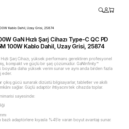
0W Kablo Dahil, Uzay Grisi, 25874
0W GaN Hızlı Şarj Cihazı Type-C QC PD
M 100W Kablo Dahil, Uzay Grisi, 25874
lı Şarj Cihazı, yüksek performans gerektiren profesyonel
ilmiş, kompakt ve güçlü bir şarj çözümüdür. GaNInfinity™
k boyutta daha yüksek verim sunar ve aynı anda birden fazla
j eder.
ıkış gücü sunarak dizüstü bilgisayarlar, tabletler ve akıllı
imkânı sağlar. Güçlü adaptör ihtiyacını tek cihazda toplar.
mimarisi sayesinde:
iği
rımı
on bazlı adaptörlere kıyasla %45’e varan boyut avantajı sunar.