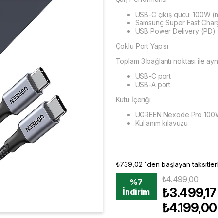
USB-C çıkış gücü: 100W (
Samsung Super Fast Charg
USB Power Delivery (PD)
Çoklu Port Yapısı
Toplam 3 bağlantı noktası ile ayn
USB-C port
USB-A port
Kutu İçeriği
UGREEN Nexode Pro 100W 
Kullanım kılavuzu
₺739,02
`den başlayan taksitler
₺4.499,00
%
7
₺3.499,17
İndirim
₺4.199,00