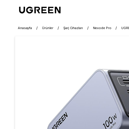
Anasayfa
Ürünler
Şarj Cihazları
Nexode Pro
UGRE